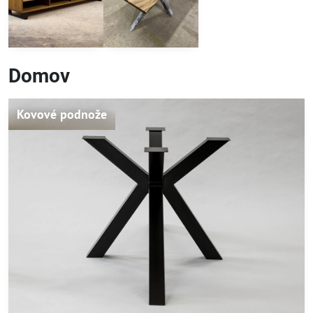
Domov
Kovové podnože