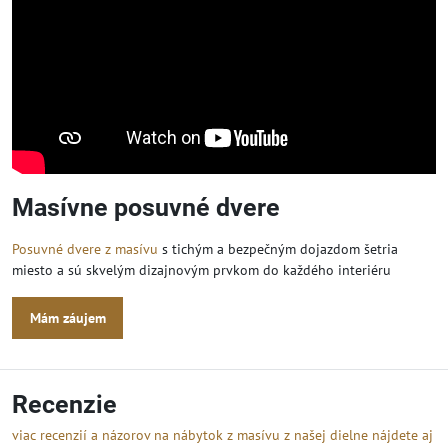
Masívne posuvné dvere
Posuvné dvere z masívu
s tichým a bezpečným dojazdom šetria
miesto a sú skvelým dizajnovým prvkom do každého interiéru
Mám záujem
Recenzie
viac recenzií a názorov na nábytok z masívu z našej dielne nájdete aj