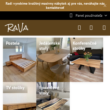
Radi vyrobíme kvalitný masívny nábytok aj pre vás, neváhajte
nás
✕
kontaktovať
Panel používateľa
Postele
Jedálenské
Konferenčné
stoly
stolíky
TV stolíky
Epoxidové
stoly