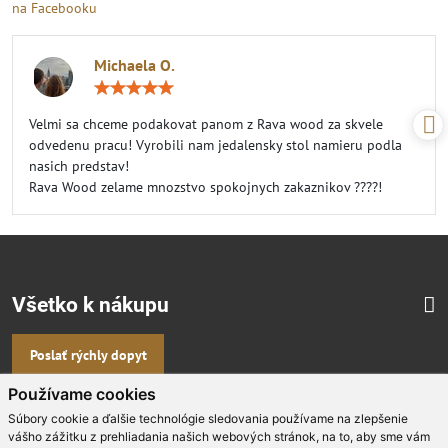
na Facebooku
Michaela O.
Hodnotenie:
5
/
Velmi sa chceme podakovat panom z Rava wood za skvele
5
odvedenu pracu! Vyrobili nam jedalensky stol namieru podla
nasich predstav!
Rava Wood zelame mnozstvo spokojnych zakaznikov ????!
Všetko k nákupu
Poslať rýchly dopyt
Používame cookies
Viac masívneho dizajnového nábytku na
Súbory cookie a ďalšie technológie sledovania používame na zlepšenie
vášho zážitku z prehliadania našich webových stránok, na to, aby sme vám
mieru nájdete aj na: