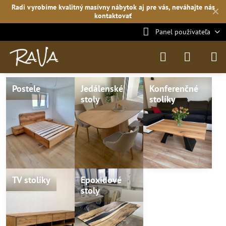
Radi vyrobíme kvalitný masívny nábytok aj pre vás, neváhajte
nás
✕
kontaktovať
Panel používateľa
Postele
Jedálenské
Konferenčné
stoly
stolíky
TV stolíky
Epoxidové
stoly