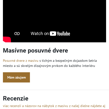
Masívne posuvné dvere
Posuvné dvere z masívu
s tichým a bezpečným dojazdom šetria
miesto a sú skvelým dizajnovým prvkom do každého interiéru
Mám záujem
Recenzie
viac recenzií a názorov na nábytok z masívu z našej dielne nájdete aj