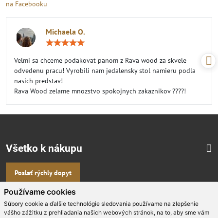
na Facebooku
Michaela O.
Hodnotenie:
5
/
Velmi sa chceme podakovat panom z Rava wood za skvele
5
odvedenu pracu! Vyrobili nam jedalensky stol namieru podla
nasich predstav!
Rava Wood zelame mnozstvo spokojnych zakaznikov ????!
Všetko k nákupu
Poslať rýchly dopyt
Používame cookies
Viac masívneho dizajnového nábytku na
Súbory cookie a ďalšie technológie sledovania používame na zlepšenie
vášho zážitku z prehliadania našich webových stránok, na to, aby sme vám
mieru nájdete aj na: