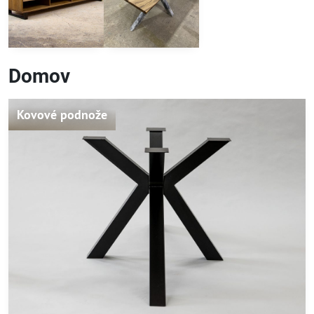
Domov
Kovové podnože