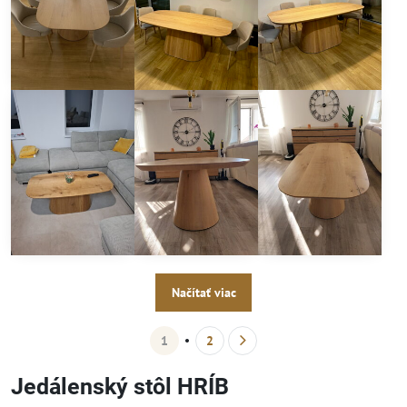
Načítať viac
1
2
Jedálenský stôl HRÍB