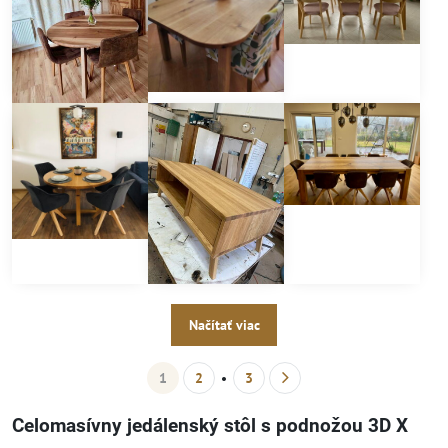
Načítať viac
1
2
3
Celomasívny jedálenský stôl s podnožou 3D X