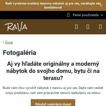
Radi vyrobíme kvalitný masívny nábytok aj pre vás, neváhajte
nás
✕
kontaktovať
Panel používateľa
Úvod
Fotogaléria
Aj vy hľadáte originálny a moderný
nábytok do svojho domu, bytu či na
terasu?
Bude nám cťou vyrobiť nábytok z masívu aj pre vás. Dajte nám vedieť
svoju predstavu, radí vám pripravíme cenovú kalkuláciu na mieru:
Odoslať nezáväzný dopyt