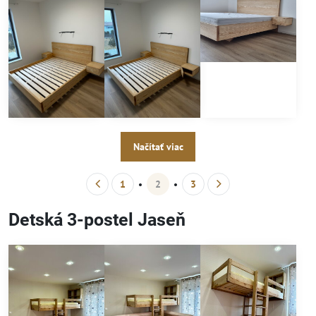
Načítať viac
1
2
3
Detská 3-postel Jaseň