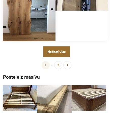
Načítať viac
1
2
Postele z masívu