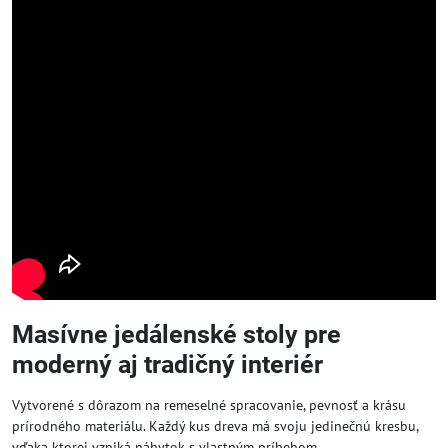
Masívne jedálenské stoly pre
moderný aj tradičný interiér
Vytvorené s dôrazom na remeselné spracovanie, pevnosť a krásu
prírodného materiálu. Každý kus dreva má svoju jedinečnú kresbu,
vďaka ktorej vzniká nábytok s vlastným príbehom.