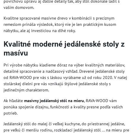
povrchovú úpravu aj ďalšie detaily tak, aby stôl dokonale ladil s
vaším domovom.
Kvalitne spracované masívne drevo v kombinácii s precíznym
remeslom prináša výsledok, ktorý nie je len praktickým kusom
nábytku, ale aj investíciou na dlhé roky.
Kvalitné moderné jedálenské stoly z
masívu
Pri výrobe nábytku kladieme dôraz na výber kvalitných materiálov,
detailné spracovanie a nadčasový vzhľad. Drevené jedálenské stoly
od RAVA-WOOD pre vás s láskou vyrábame už od roku 2020. V našej
stolárskej dielni pre vás vznikajú štýlové jedálenské stoly s
jedinečným charakterom.
Ak hľadáte
masívny jedálenský stôl na mieru
, RAVA-WOOD vám
ponúka spojenie dizajnu, funkčnosti a kvality presne podľa vašich
potrieb.
Jedálenský stôl do malej či veľkej kuchyne, do priestrannej jedálne,
pre veľkú či menšiu rodinu, rozkladací jedálenský stôl ... na mieru pre