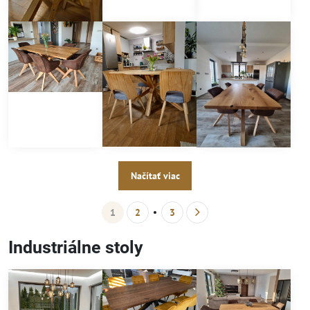
Načítať viac
1
2
3
Industriálne stoly