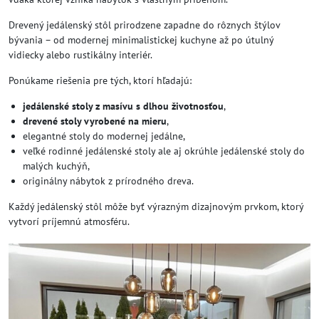
Drevený jedálenský stôl prirodzene zapadne do rôznych štýlov
bývania – od modernej minimalistickej kuchyne až po útulný
vidiecky alebo rustikálny interiér.
Ponúkame riešenia pre tých, ktorí hľadajú:
jedálenské stoly z masívu s dlhou životnosťou
,
drevené stoly vyrobené na mieru
,
elegantné stoly do modernej jedálne,
veľké rodinné jedálenské stoly ale aj okrúhle jedálenské stoly do
malých kuchýň,
originálny nábytok z prírodného dreva.
Každý jedálenský stôl môže byť výrazným dizajnovým prvkom, ktorý
vytvorí príjemnú atmosféru.