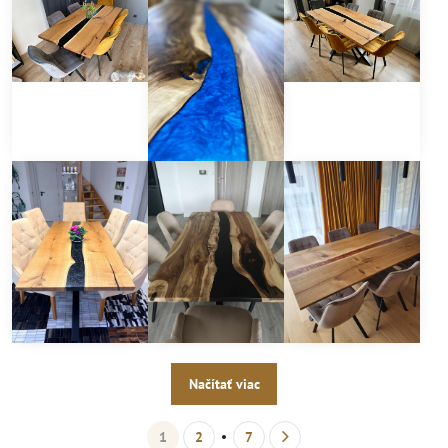
Načítať viac
1
2
7