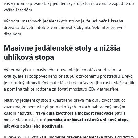
vás vyrobíme presne taký jedálenský stôl, ktorý dokonale zapadne do
vášho interiéru.
Výhodou masívnych jedálenských stolov je, že jedinečná kresba
dreva sa dá veľmi dobre kombinovať s akýmkoľvek interiérovým
dizajnom.
Masívne jedálenské stoly a nižšia
uhlíková stopa
Výber nábytku z masívneho dreva nie je len otázkou dizajnu a
kvality, ale aj zodpovedného prístupu k životnému prostrediu. Drevo
je prírodný obnoviteľný materiál, ktorý počas svojho rastu viaže uhlík
a pomáha tak prirodzene znižovať množstvo CO₂ v atmosfére.
Masívny jedálenský stôl z kvalitného dreva má dlhú životnosť, čo
znamená, že nemusí byť po niekoľkých rokoch nahradený novým
kusom nábytku. Práve
dlhá životnosť a možnosť renovácie
patria
medzi vlastnosti, ktoré
pomáhajú znižovať celkovú uhlíkovú stopu
nábytku počas jeho používania
.
V RAVA-WOOD vznikajú moderné drevené jedálenské stoly s dôrazom