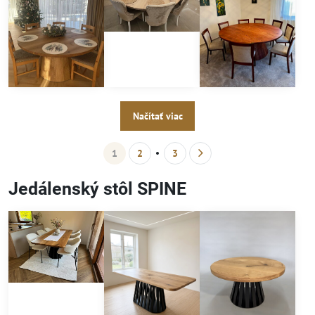
Načítať viac
1
2
3
Jedálenský stôl SPINE