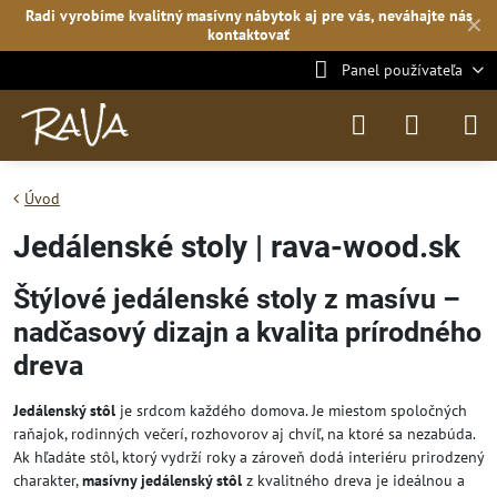
Radi vyrobíme kvalitný masívny nábytok aj pre vás, neváhajte
nás
✕
kontaktovať
Panel používateľa
Úvod
Jedálenské stoly | rava-wood.sk
Štýlové jedálenské stoly z masívu –
nadčasový dizajn a kvalita prírodného
dreva
Jedálenský stôl
je srdcom každého domova. Je miestom spoločných
raňajok, rodinných večerí, rozhovorov aj chvíľ, na ktoré sa nezabúda.
Ak hľadáte stôl, ktorý vydrží roky a zároveň dodá interiéru prirodzený
charakter,
masívny jedálenský stôl
z kvalitného dreva je ideálnou a