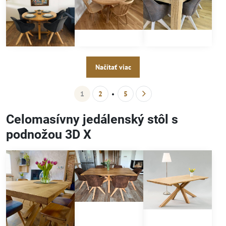
Načítať viac
1
2
5
Celomasívny jedálenský stôl s
podnožou 3D X