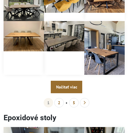
Načítať viac
1
2
5
Epoxidové stoly