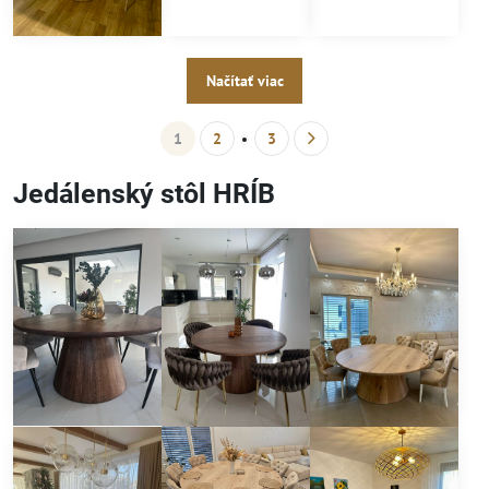
Načítať viac
1
2
3
Jedálenský stôl HRÍB